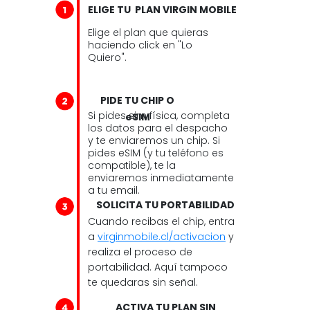
ELIGE TU PLAN VIRGIN MOBILE
Elige el plan que quieras
haciendo click en "Lo
Quiero".
PIDE TU CHIP O
Si pides sim física, completa
eSIM
los datos para el despacho
y te enviaremos un chip. Si
pides eSIM (y tu teléfono es
compatible), te la
enviaremos inmediatamente
a tu email.
SOLICITA TU PORTABILIDAD
Cuando recibas el chip, entra
a
virginmobile.cl/activacion
y
realiza el proceso de
portabilidad. Aquí tampoco
te quedaras sin señal.
ACTIVA TU PLAN SIN