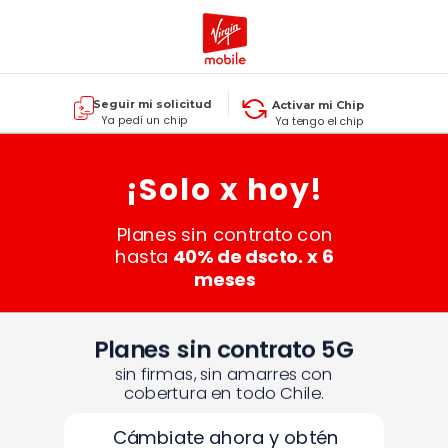
Seguir mi solicitud
Activar mi Chip
Ya pedí un chip
Ya tengo el chip
¡Solo x hoy!
Planes sin contrato con
hasta
40% de dscto. x 6
meses
Planes sin contrato 5G
sin firmas, sin amarres con
cobertura en todo Chile.
Cámbiate ahora y obtén