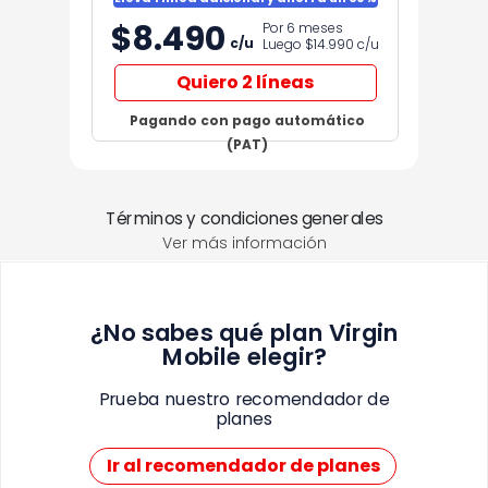
$8.490
Por 6 meses
c/u
Luego $14.990
c/u
Quiero 2 líneas
Pagando con pago automático
(PAT)
Términos y condiciones generales
Ver más información
¿No sabes qué plan Virgin
Mobile elegir?
Prueba nuestro recomendador de
planes
Ir al recomendador de planes