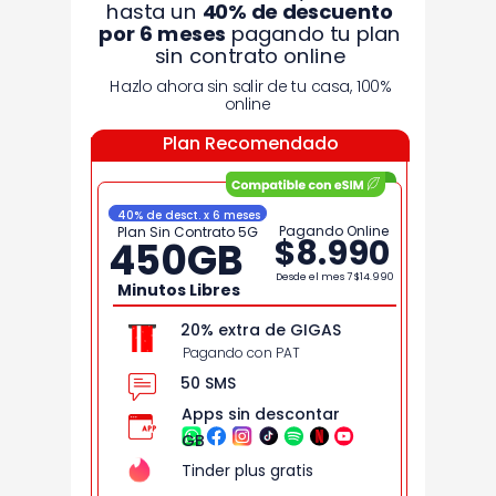
hasta un
40% de
descuento
por 6 meses
pagando tu plan
sin contrato online
Hazlo ahora sin salir de tu casa, 100%
online
Plan Recomendado
40% de desct. x 6 meses
Pagando Online
Plan Sin Contrato 5G
$8.990
450
GB
Desde el mes 7
$14.990
Minutos Libres
20% extra de GIGAS
Pagando con PAT
50 SMS
Apps sin descontar
GB
Tinder plus gratis