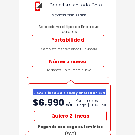
Cobertura en todo Chile
Vigencia plan 30 días
Selecciona el tipo de línea que
quieres
Portabilidad
Cámbiate manteniendo tu número
Número nuevo
Te damos un número nuevo.
Lleva 1 línea adicional y ahorra un 53%
$6.990
Por 6 meses
c/u
Luego $13.990
c/u
Quiero 2 líneas
Pagando con pago automático
(PAT)