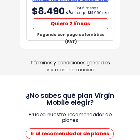
$8.490
Por 6 meses
c/u
Luego $14.990
c/u
Quiero 2 líneas
Pagando con pago automático
(PAT)
Términos y condiciones generales
Ver más información
¿No sabes qué plan Virgin
Mobile elegir?
Prueba nuestro recomendador de
planes
Ir al recomendador de planes