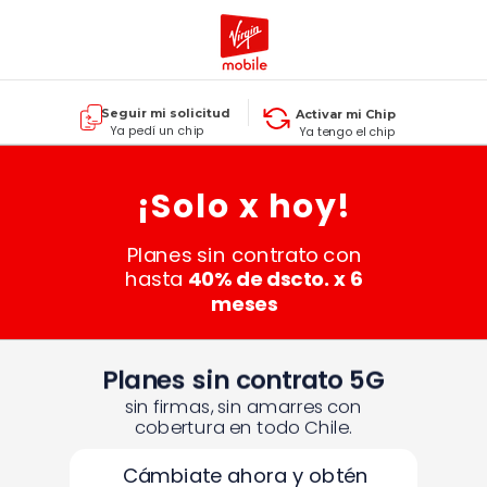
Seguir mi solicitud
Activar mi Chip
Ya pedí un chip
Ya tengo el chip
¡Solo x hoy!
Planes sin contrato con
hasta
40% de dscto. x 6
meses
Planes sin contrato 5G
sin firmas, sin amarres con
cobertura en todo Chile.
Cámbiate ahora y obtén