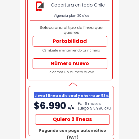
Cobertura en todo Chile
Vigencia plan 30 días
Selecciona el tipo de línea que
quieres
Portabilidad
Cámbiate manteniendo tu número
Número nuevo
Te damos un número nuevo.
Lleva 1 línea adicional y ahorra un 53%
$6.990
Por 6 meses
c/u
Luego $13.990
c/u
Quiero 2 líneas
Pagando con pago automático
(PAT)