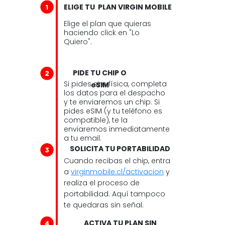
ELIGE TU PLAN VIRGIN MOBILE
Elige el plan que quieras
haciendo click en "Lo
Quiero".
PIDE TU CHIP O
Si pides sim física, completa
eSIM
los datos para el despacho
y te enviaremos un chip. Si
pides eSIM (y tu teléfono es
compatible), te la
enviaremos inmediatamente
a tu email.
SOLICITA TU PORTABILIDAD
Cuando recibas el chip, entra
a
virginmobile.cl/activacion
y
realiza el proceso de
portabilidad. Aquí tampoco
te quedaras sin señal.
ACTIVA TU PLAN SIN