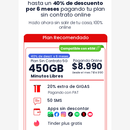
hasta un
40% de
descuento
por 6 meses
pagando tu plan
sin contrato online
Hazlo ahora sin salir de tu casa, 100%
online
Plan Recomendado
40% de desct. x 6 meses
Pagando Online
Plan Sin Contrato 5G
$8.990
450
GB
Desde el mes 7
$14.990
Minutos Libres
20% extra de GIGAS
Pagando con PAT
50 SMS
Apps sin descontar
GB
Tinder plus gratis