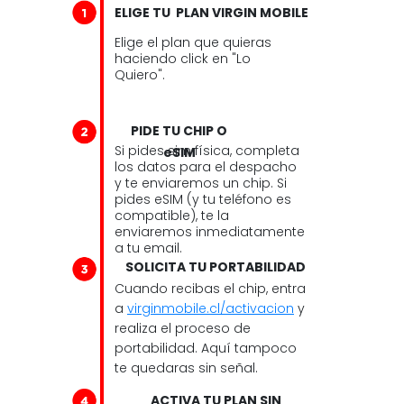
ELIGE TU PLAN VIRGIN MOBILE
Elige el plan que quieras
haciendo click en "Lo
Quiero".
PIDE TU CHIP O
Si pides sim física, completa
eSIM
los datos para el despacho
y te enviaremos un chip. Si
pides eSIM (y tu teléfono es
compatible), te la
enviaremos inmediatamente
a tu email.
SOLICITA TU PORTABILIDAD
Cuando recibas el chip, entra
a
virginmobile.cl/activacion
y
realiza el proceso de
portabilidad. Aquí tampoco
te quedaras sin señal.
ACTIVA TU PLAN SIN