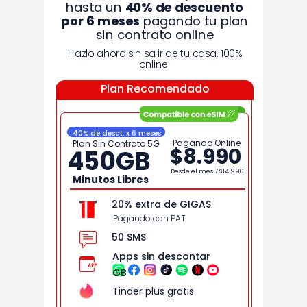
hasta un
40% de
descuento
por 6 meses
pagando tu plan
sin contrato online
Hazlo ahora sin salir de tu casa, 100%
online
Plan Recomendado
40% de desct. x 6 meses
Pagando Online
Plan Sin Contrato 5G
$8.990
450
GB
Desde el mes 7
$14.990
Minutos Libres
20% extra de GIGAS
Pagando con PAT
50 SMS
Apps sin descontar
GB
Tinder plus gratis