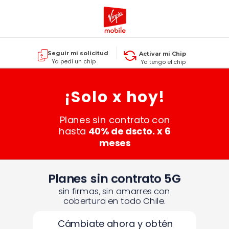
Seguir mi solicitud
Activar mi Chip
Ya pedí un chip
Ya tengo el chip
¡Solo x hoy!
Planes sin contrato con
hasta
40% de dscto. x 6
meses
Planes sin contrato 5G
sin firmas, sin amarres con
cobertura en todo Chile.
Cámbiate ahora y obtén