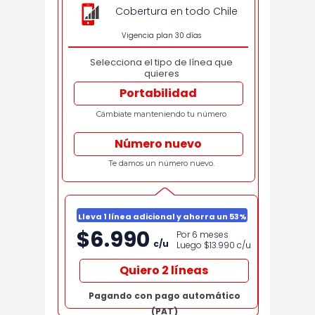
Cobertura en todo Chile
Vigencia plan 30 días
Selecciona el tipo de línea que
quieres
Portabilidad
Cámbiate manteniendo tu número
Número nuevo
Te damos un número nuevo.
Lleva 1 línea adicional y ahorra un 53%
$6.990
Por 6 meses
c/u
Luego $13.990
c/u
Quiero 2 líneas
Pagando con pago automático
(PAT)