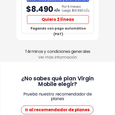
$8.490
Por 6 meses
c/u
Luego $14.990
c/u
Quiero 2 líneas
Pagando con pago automático
(PAT)
Términos y condiciones generales
Ver más información
¿No sabes qué plan Virgin
Mobile elegir?
Prueba nuestro recomendador de
planes
Ir al recomendador de planes