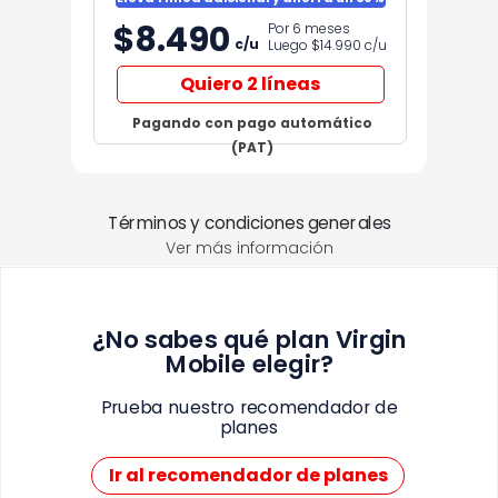
$8.490
Por 6 meses
c/u
Luego $14.990
c/u
Quiero 2 líneas
Pagando con pago automático
(PAT)
Términos y condiciones generales
Ver más información
¿No sabes qué plan Virgin
Mobile elegir?
Prueba nuestro recomendador de
planes
Ir al recomendador de planes