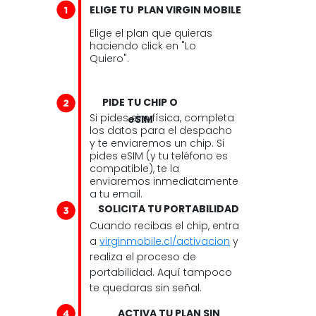
ELIGE TU PLAN VIRGIN MOBILE
Elige el plan que quieras
haciendo click en "Lo
Quiero".
PIDE TU CHIP O
Si pides sim física, completa
eSIM
los datos para el despacho
y te enviaremos un chip. Si
pides eSIM (y tu teléfono es
compatible), te la
enviaremos inmediatamente
a tu email.
SOLICITA TU PORTABILIDAD
Cuando recibas el chip, entra
a
virginmobile.cl/activacion
y
realiza el proceso de
portabilidad. Aquí tampoco
te quedaras sin señal.
ACTIVA TU PLAN SIN