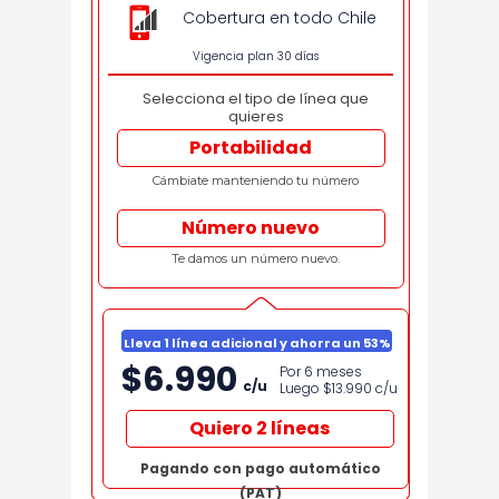
Cobertura en todo Chile
Vigencia plan 30 días
Selecciona el tipo de línea que
quieres
Portabilidad
Cámbiate manteniendo tu número
Número nuevo
Te damos un número nuevo.
Lleva 1 línea adicional y ahorra un 53%
$6.990
Por 6 meses
c/u
Luego $13.990
c/u
Quiero 2 líneas
Pagando con pago automático
(PAT)