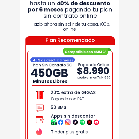
hasta un
40% de
descuento
por 6 meses
pagando tu plan
sin contrato online
Hazlo ahora sin salir de tu casa, 100%
online
Plan Recomendado
40% de desct. x 6 meses
Pagando Online
Plan Sin Contrato 5G
$8.990
450
GB
Desde el mes 7
$14.990
Minutos Libres
20% extra de GIGAS
Pagando con PAT
50 SMS
Apps sin descontar
GB
Tinder plus gratis