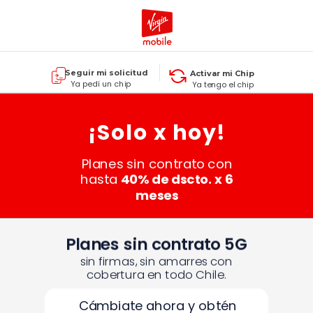
Seguir mi solicitud
Activar mi Chip
Ya pedí un chip
Ya tengo el chip
¡Solo x hoy!
Planes sin contrato con
hasta
40% de dscto. x 6
meses
Planes sin contrato 5G
sin firmas, sin amarres con
cobertura en todo Chile.
Cámbiate ahora y obtén