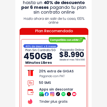
hasta un
40% de
descuento
por 6 meses
pagando tu plan
sin contrato online
Hazlo ahora sin salir de tu casa, 100%
online
Plan Recomendado
40% de desct. x 6 meses
Pagando Online
Plan Sin Contrato 5G
$8.990
450
GB
Desde el mes 7
$14.990
Minutos Libres
20% extra de GIGAS
Pagando con PAT
50 SMS
Apps sin descontar
GB
Tinder plus gratis