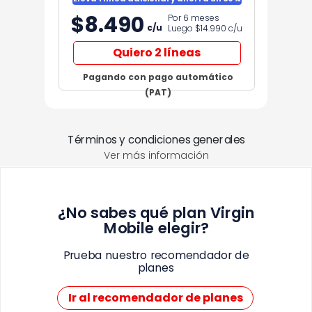
$8.490
Por 6 meses
c/u
Luego $14.990
c/u
Quiero 2 líneas
Pagando con pago automático
(PAT)
Términos y condiciones generales
Ver más información
¿No sabes qué plan Virgin
Mobile elegir?
Prueba nuestro recomendador de
planes
Ir al recomendador de planes