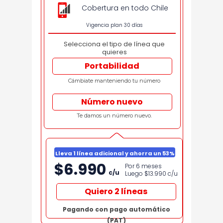
Cobertura en todo Chile
Vigencia plan 30 días
Selecciona el tipo de línea que
quieres
Portabilidad
Cámbiate manteniendo tu número
Número nuevo
Te damos un número nuevo.
Lleva 1 línea adicional y ahorra un 53%
$6.990
Por 6 meses
c/u
Luego $13.990
c/u
Quiero 2 líneas
Pagando con pago automático
(PAT)