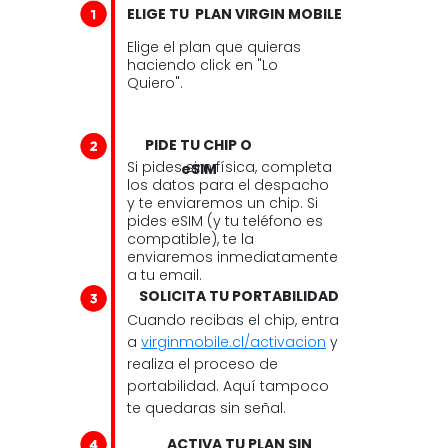
ELIGE TU PLAN VIRGIN MOBILE
Elige el plan que quieras
haciendo click en "Lo
Quiero".
PIDE TU CHIP O
Si pides sim física, completa
eSIM
los datos para el despacho
y te enviaremos un chip. Si
pides eSIM (y tu teléfono es
compatible), te la
enviaremos inmediatamente
a tu email.
SOLICITA TU PORTABILIDAD
Cuando recibas el chip, entra
a
virginmobile.cl/activacion
y
realiza el proceso de
portabilidad. Aquí tampoco
te quedaras sin señal.
ACTIVA TU PLAN SIN