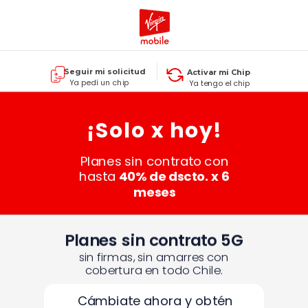
Seguir mi solicitud
Activar mi Chip
Ya pedí un chip
Ya tengo el chip
¡Solo x hoy!
Planes sin contrato con
hasta
40% de dscto. x 6
meses
Planes sin contrato 5G
sin firmas, sin amarres con
cobertura en todo Chile.
Cámbiate ahora y obtén