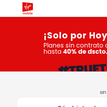
¡Solo por Hoy
Planes sin contrato
hasta
40% de dscto.
sin