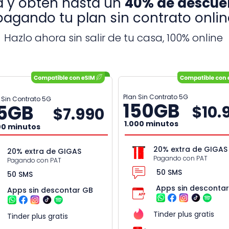
 y obtén hasta un
40% de
descue
pagando tu plan sin contrato onlin
Hazlo ahora sin salir de tu casa, 100% online
Plan Sin Contrato 5G
 Sin Contrato 5G
150
GB
5
GB
$10.
$7.990
1.000 minutos
00 minutos
20% extra de GIGAS
20% extra de GIGAS
Pagando con PAT
Pagando con PAT
50 SMS
50 SMS
Apps sin desconta
Apps sin descontar GB
Tinder plus gratis
Tinder plus gratis