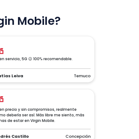
gin Mobile?
en servicio, 5G 😉 100% recomendable.
tías Leiva
Temuco
en precio y sin compromisos, realmente
mo debería ser así: Más libre me siento, más
nas de estar en Virgin Mobile.
drés Castillo
Concepción