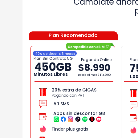
Cámbiate ahora
Plan Recomendado
40% de desct. x 6 meses
Plan Sin Contrato 5G
Pagando Online
Plan
450
GB
7
$8.990
Minutos Libres
Desde el mes 7
$14.990
1.0
20% extra de GIGAS
Pagando con PAT
50 SMS
Apps sin descontar GB
Tinder plus gratis