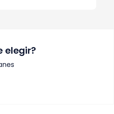
 elegir?
anes