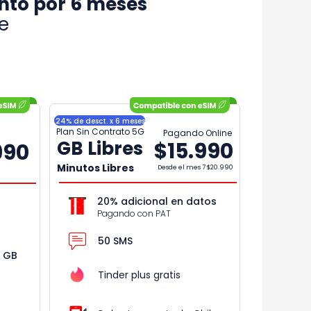
nto por 6 meses
e
24% de desct. x 6 meses
Plan Sin Contrato 5G
Pagando Online
GB Libres
$15.990
990
Minutos Libres
Desde el mes 7
$20.990
20% adicional en datos
Pagando con PAT
50 SMS
r GB
Tinder plus gratis