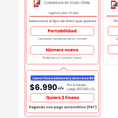
Cobertura en todo Chile
Vigencia plan 30 días
Se
Selecciona el tipo de línea que quieres
Portabilidad
Cámbiate manteniendo tu número
C
Número nuevo
Te damos un número nuevo.
Lleva 1 línea adicional y ahorra un 53%
$6.990
Por 6 meses
c/u
Luego $13.990
c/u
Quiero 2 líneas
Pagando con pago automático (PAT)