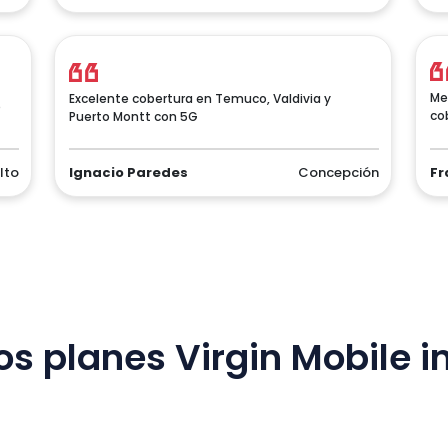
Me
Excelente cobertura en Temuco, Valdivia y
e
co
Puerto Montt con 5G
lto
Ignacio Paredes
Concepción
Fr
os planes Virgin Mobile i