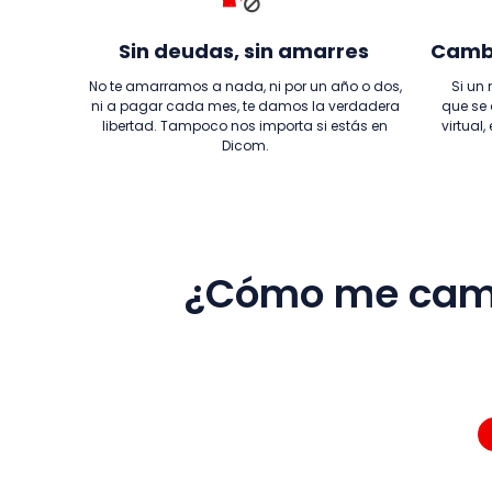
Sin deudas, sin amarres
Cambi
No te amarramos a nada, ni por un año o dos,
Si un
ni a pagar cada mes, te damos la verdadera
que se 
libertad. Tampoco nos importa si estás en
virtual
Dicom.
¿Cómo me cambi