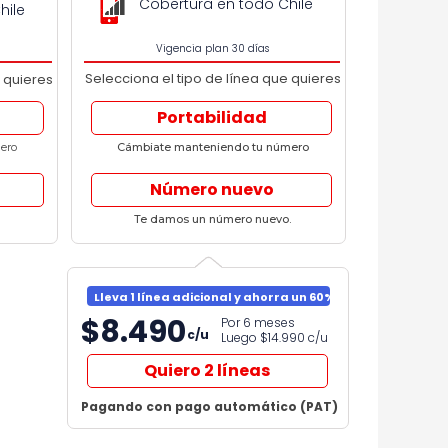
Cobertura en todo Chile
hile
Vigencia plan 30 días
Selecciona el tipo de línea que quieres
 quieres
Portabilidad
ero
Cámbiate manteniendo tu número
Número nuevo
Te damos un número nuevo.
Lleva 1 línea adicional y ahorra un 60%
$8.490
Por 6 meses
c/u
Luego $14.990
c/u
Quiero 2 líneas
Pagando con pago automático (PAT)